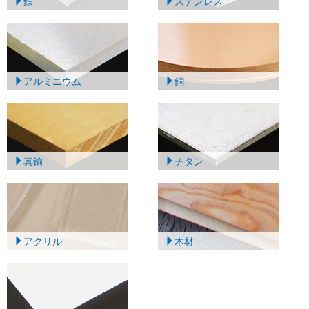
鉄
ステンレス
アルミニウム
銅
真鍮
チタン
アクリル
木材