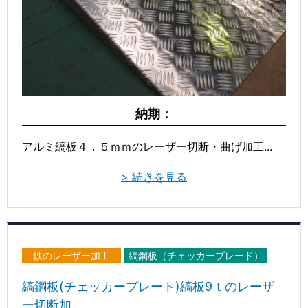
納期：
アルミ縞板４．５ｍｍのレーザー切断・曲げ加工...
> 続きを見る
鉄のレーザー加工
縞鋼板（チェッカープレード）
縞鋼板(チェッカープレート)縞板9ｔのレーザ
ー切断加...