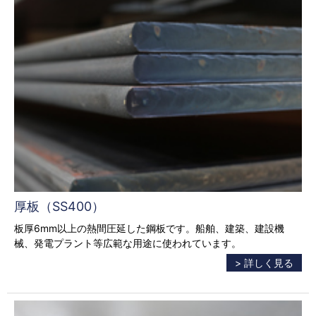
厚板（SS400）
板厚6mm以上の熱間圧延した鋼板です。船舶、建築、建設機
械、発電プラント等広範な用途に使われています。
> 詳しく見る