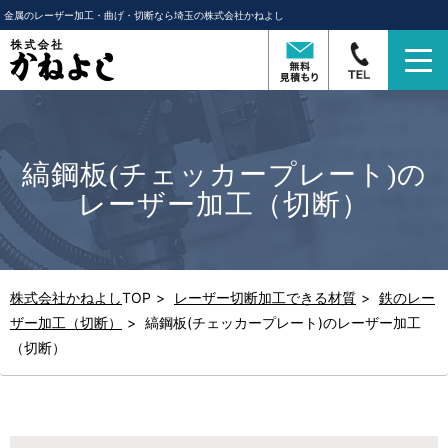
金属のレーザー加工・曲げ・切断なら埼玉の株式会社かねよし
T
o
g
g
縞鋼板(チェッカープレート)の
l
レーザー加工（切断）
e
n
a
v
株式会社かねよし
TOP
レーザー切断加工できる材質
鉄のレー
i
ザー加工（切断）
縞鋼板(チェッカープレート)のレーザー加工
g
（切断）
a
t
i