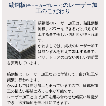
o
縞鋼板
のレーザー加
(チェッカープレート)
n
工のこだわり
縞鋼板のレーザー加工は、熱延鋼板
同様、パワーをできるだけ抑えて加
工する事で美しい切断面が得られま
す。
かねよしでは、縞板のレーザー加工
は熱ひずみを抑えて加工する事で、
バリ、ドロスの出ない美しい切断面
を実現しています。
縞鋼板は、レーザー加工などに付随して、曲げ加工が
頻繁に行われます。
かねよしでは曲げ加工も承っていますので、縞鋼板加
工の幅広い要望に応える事が可能です。
レーザー加工と曲げ加工を組み合わせた幅広い展開が
でき、溶接箇所を最小限にできます。