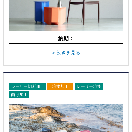
納期：
> 続きを見る
レーザー切断加工
溶接加工
レーザー溶接
曲げ加工