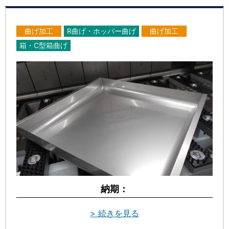
曲げ加工
R曲げ・ホッパー曲げ
曲げ加工
箱・C型箱曲げ
納期：
> 続きを見る