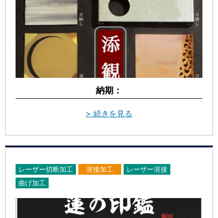
納期：
> 続きを見る
レーザー切断加工
溶接加工
レーザー溶接
曲げ加工