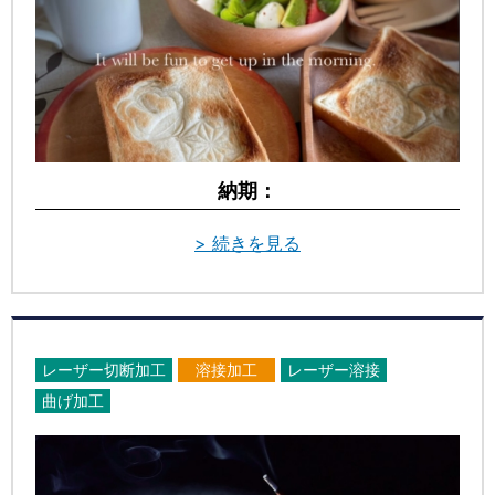
納期：
> 続きを見る
レーザー切断加工
溶接加工
レーザー溶接
曲げ加工