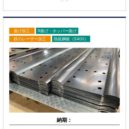
曲げ加工
R曲げ・ホッパー曲げ
鉄のレーザー加工
熱延鋼板（S400）
納期：