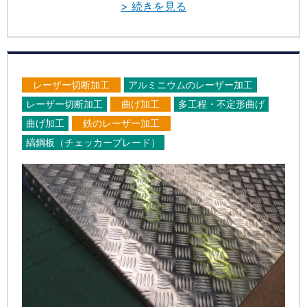
> 続きを見る
レーザー切断加工
アルミニウムのレーザー加工
レーザー切断加工
曲げ加工
多工程・不定形曲げ
曲げ加工
鉄のレーザー加工
縞鋼板（チェッカープレード）