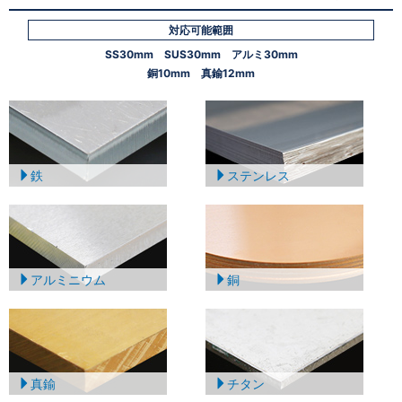
対応可能範囲
SS30mm SUS30mm アルミ30mm
銅10mm 真鍮12mm
鉄
ステンレス
アルミニウム
銅
真鍮
チタン