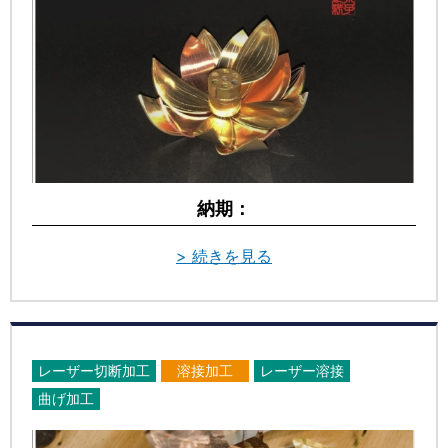
納期：
> 続きを見る
レーザー切断加工
溶接加工
レーザー溶接
曲げ加工