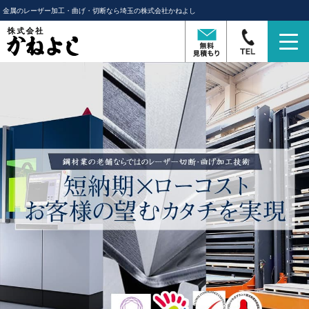
金属のレーザー加工・曲げ・切断なら埼玉の株式会社かねよし
T
o
g
g
l
e
n
a
v
i
g
a
t
i