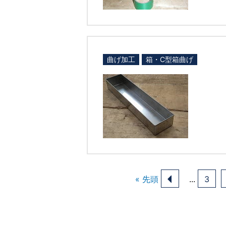
曲げ加工
箱・C型箱曲げ
« 先頭
...
3