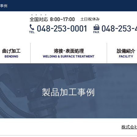
事例
曲げ加工
溶接･表面処理
設備紹介
BENDING
WELDING & SURFACE TREATMENT
FACILITY
製品加工事例
株式会