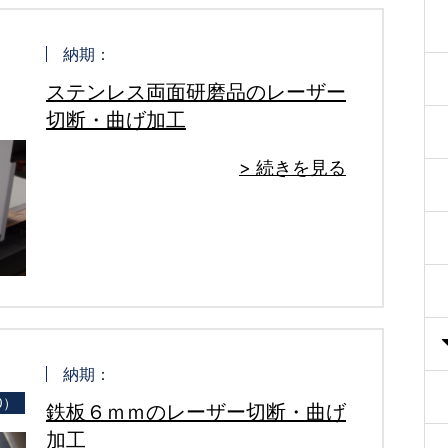
納期：
ステンレス両面研磨品のレーザー
切断・曲げ加工
> 続きを見る
納期：
0）
鉄板６ｍｍのレーザー切断・曲げ
加工