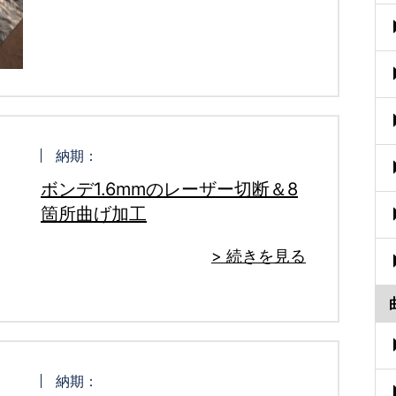
納期：
ボンデ1.6mmのレーザー切断＆8
箇所曲げ加工
> 続きを見る
納期：