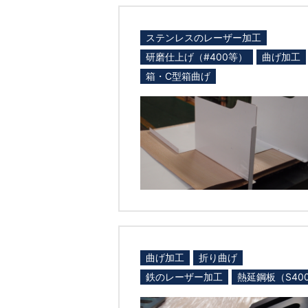
ステンレスのレーザー加工
研磨仕上げ（#400等）
曲げ加工
箱・C型箱曲げ
曲げ加工
折り曲げ
鉄のレーザー加工
熱延鋼板（S40