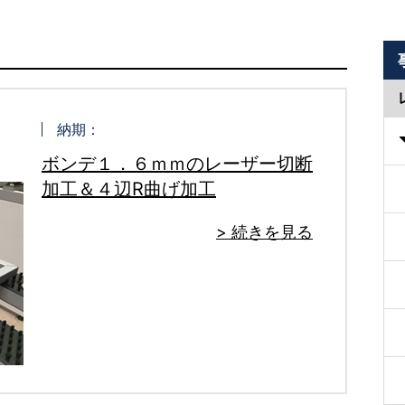
納期：
ボンデ１．６ｍｍのレーザー切断
加工＆４辺R曲げ加工
> 続きを見る